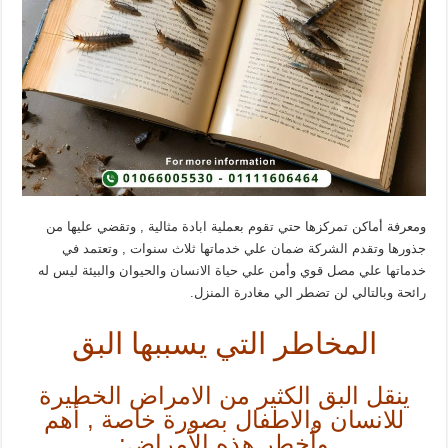
ومعرفة أماكن تمركزها حتي تقوم بعملية ابادة مثالية , وتقضي عليها من
جذورها وتقدم الشركة ضمان علي خدماتها ثلاث سنوات , وتعتمد في
خدماتها علي مصل قوي وأمن علي حياة الانسان والحيوان والبيئة ليس له
رائحة وبالتالي لن تضطر الي مغادرة المنزل.
المخاطر التي يسببها البق
ينقل البق الكثير من الامراض الخطيرة
للانسان والاطفال بصورة خاصة , أهم
وأخطر هذه الأمراض: