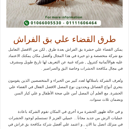
طرق القضاء علي بق الفراش
يمكن القضاء علي حشرة بق الفراش بعدة طرق , لكن من الافضل التعامل
مع شركة متخصصة و ذو خبرة في هذا المجال وأفضل مكان يمكنك الاعتماد
عليه هوالألمانية كنترول , شركة غنية عن التعريف لها تاريخ طويل ومشرف
في مجال
مكافحة الحشرات
وخاصة
البق
و
الصراصير
.
وتُعرف الشركة بامتلاكها لعدد كبير من الخبراء و المتخصصين الذين يقومون
بتحري أنواع الفصائل ويحددون نوع المصل الافضل الفعال في القضاء علي
الحشرة, مع العلم أن المصل أمن علي صحة الأطفال و علي كبار السن
وبضمان ثلاث سنوات.
و في حالة ظهور الحشرة مرة أخري في المكان تقوم الشركة باعادة
عمليات الرش من جديد مجاناَ… عميلي العزيز لا تستسلم لوجود الحشرات
في منزلك اتصل بنا الان , و اعتمد علي أفضل
شركة مكافحة بق فراش
في