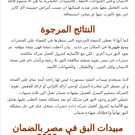
الانسان وعلي الحيوانات الأليفة , فالمبيدات الحشرية ما هي الا سموم قاتلة
يجب التعامل معها بحذر شديد فيمكنها ان تسبب أمراض جسيمة لأي كائن
حي يقع بالقرب منها او بمجرد استنشاقه .
النتائج المرجوة
كما أنها لا تعطي النتيجة المرجوة التي ننتظرها في القضاء علي الحشرات
ومنع ظهورها في المكان من جديد , وان أعطت نتيجة فهي نتيجة مؤقته ثم
يعود البق مرة أخري , لكن مع الألمانية كنترول
أفضل شركة مكافحة
حشرات في مصر
تقوم بعملية مكافحة البق بلا رجعة وبأمان تام علي صحة
الانسان وكبار السن , والأطفال , والحيوانات الأليفة .
لاننا نستخدم مبيدات أصلية مستوردة ليس لها رائحة أمنة تمام علي الصحة
و لن تضطر الي مغادرة المنزل أوحتي ازاله الاواني أو ازالة للعفش ,تقوم
الشركة بتسليم المنزل للعميل بشهادة ضمان تصل الي ثلاثه سنوات…
عميلي العزيز وجود البق في منزلك لم تعد مشكلة صعبة التغلب عليها تعامل
مع الألمانية كنترول أفضل
شركة ابادة حشرات
ستحل عنك في حل مشكلة
البق نهائياً واعطائك شهادة ضمان.
مبيدات البق في مصر بالضمان