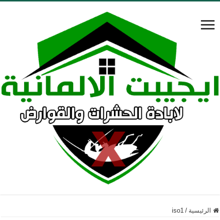
الرئيسية
/
iso1